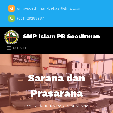
smp-soedirman-bekasi@gmail.com
(021) 29283987
SMP Islam PB Soedirman
MENU
Sarana dan
Prasarana
HOME
SARANA DAN PRASARANA