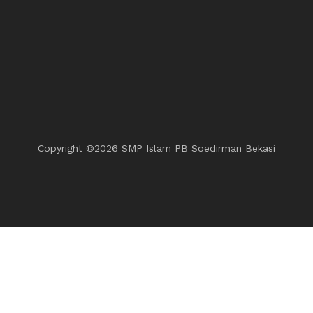
Copyright ©
2026 SMP Islam PB Soedirman Bekasi