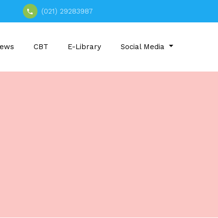
(021) 29283987
ews
CBT
E-Library
Social Media