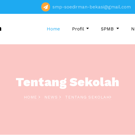
smp-soedirman-bekasi@gmail.com
n
Home
Profil
SPMB
N
Tentang Sekolah
HOME
NEWS
TENTANG SEKOLAH